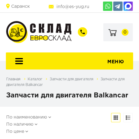
Саранск
info@es-yug.ru
0
+7
+7
(903)
(903)
463-
470-
60-
69-
92
79
МЕНЮ
Главная
Каталог
Запчасти для двигателя
Запчасти для
двигателя Balkancar
Запчасти для двигателя Balkancar
По наименованию
По наличию
По цене