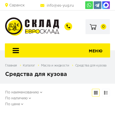
Саранск
info@es-yug.ru
0
+7
+7
(903)
(903)
463-
470-
60-
69-
92
79
МЕНЮ
Главная
Каталог
Масла и жидкости
Средства для кузова
Средства для кузова
По наименованию
По наличию
По цене