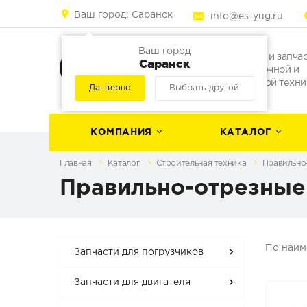
Ваш город:
Саранск
info@es-yug.ru
Ваш город
Погрузчики и запча
Саранск
для погрузочной и
строительной техни
Да, верно
Выбрать другой
КОМПАНИЯ
КАТАЛОГ
Главная
Каталог
Строительная техника
Правильно
Правильно-отрезные
По наи
Запчасти для погрузчиков
Запчасти для двигателя