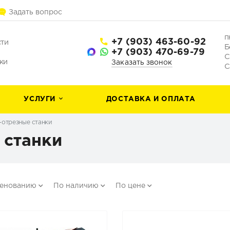
Задать вопрос
п
+7 (903) 463-60-92
сти
Б
+7 (903) 470-69-79
С
ки
Заказать звонок
С
УСЛУГИ
ДОСТАВКА И ОПЛАТА
-отрезные станки
 станки
менованию
По наличию
По цене